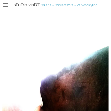
sTuDio vinDT
Ga
Galerie + Conceptstore + Verkoopstyling
direct
naar
de
hoofdinhoud